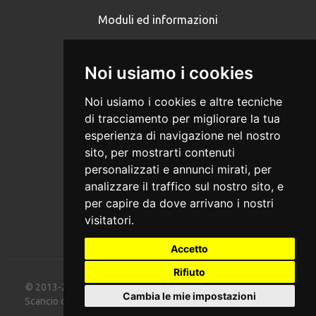
Moduli ed informazioni
Iscriviti
Privacy Policy
Noi usiamo i cookies
Cookies
Noi usiamo i cookies e altre tecniche
di tracciamento per migliorare la tua
MEDIA
esperienza di navigazione nel nostro
sito, per mostrarti contenuti
Foto
personalizzati e annunci mirati, per
analizzare il traffico sul nostro sito, e
Video
per capire da dove arrivano i nostri
Social
visitatori.
Accetto
Rifiuto
© 2013-2026 Associazione Culturale GDM Val di Cembra - Fr.
Cambia le mie impostazioni
Scancio di Segonzano, n. 69 38047 (TN) - P.IVA: 02312830223