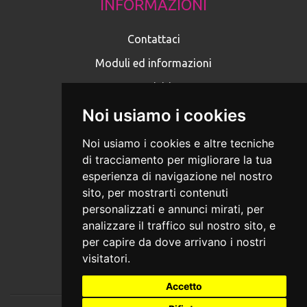
INFORMAZIONI
Contattaci
Moduli ed informazioni
Iscriviti
Privacy Policy
Noi usiamo i cookies
Cookies
Noi usiamo i cookies e altre tecniche
di tracciamento per migliorare la tua
MEDIA
esperienza di navigazione nel nostro
sito, per mostrarti contenuti
Foto
personalizzati e annunci mirati, per
analizzare il traffico sul nostro sito, e
Video
per capire da dove arrivano i nostri
Social
visitatori.
Accetto