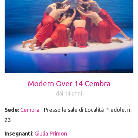
Modern Over 14 Cembra
dai 14 anni
Sede:
Cembra
- Presso le sale di Località Predole, n.
23
Insegnanti:
Giulia Primon